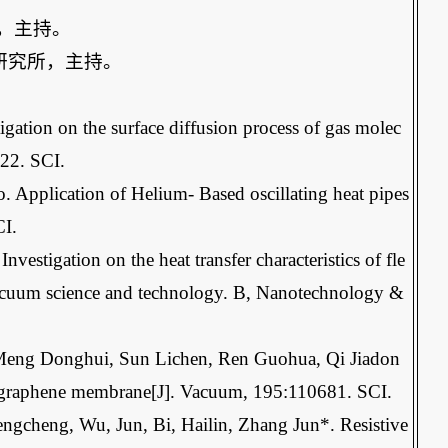
，主持。
研究所，主持。
tion on the surface diffusion process of gas molec
022. SCI.
pplication of Helium- Based oscillating heat pipes
CI.
tigation on the heat transfer characteristics of fle
 vacuum science and technology. B, Nanotechnology &
 Meng Donghui, Sun Lichen, Ren Guohua, Qi Jiadon
er graphene membrane[J]. Vacuum, 195:110681. SCI.
ngcheng, Wu, Jun, Bi, Hailin, Zhang Jun*. Resistive