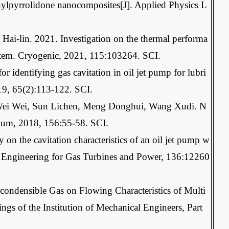
ylpyrrolidone nanocomposites[J]. Applied Physics L
Hai-lin. 2021. Investigation on the thermal performa
ystem. Cryogenic, 2021, 115:103264. SCI.
dentifying gas cavitation in oil jet pump for lubri
019, 65(2):113-122. SCI.
 Wei Wei, Sun Lichen, Meng Donghui, Wang Xudi. N
cuum, 2018, 156:55-58. SCI.
on the cavitation characteristics of an oil jet pump w
l of Engineering for Gas Turbines and Power, 136:12260
condensible Gas on Flowing Characteristics of Multi
gs of the Institution of Mechanical Engineers, Part