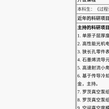
本科生：《过程设
近年的科研项
主持的科研项
1.
单原子层厚
2.
高性能光机
3.
狭长孔零件
4.
石墨烯流导
5.
高速射流小
6.
基于传导冷
金，主持。
7.
罗茨真空泵
8.
罗茨真空泵
9.
空间真空度