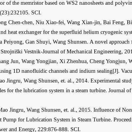
or of the memristor based on WS2 nanosheets and polyvin
0(23):232105. SCI.
ng Chen-chen, Niu Xiao-fei, Wang Xian-jin, Bai Feng, Bi 
und heat exchanger for the superfluid helium cryogenic s
 Peiyong, Gan Shuyi, Wang Shunsen. A novel approach for i
. Strojniški Vestnik-Journal of Mechanical Engineering, 2
Zhang Jun, Wang Yongjian, Xi Zhenhua, Cheng Yongjun,
using 1D nanofluidic channels and indium sealing[J]. Va
o Jingru, Wang Shunsen, et. al., 2014. Experimental study 
zles for the lubrication system in a steam turbine. Journa
ao Jingru, Wang Shunsen, et. al., 2015. Influence of Non
et Pump for Lubrication System in Steam Turbine. Proceedin
ower and Energy, 229:876-888. SCI.