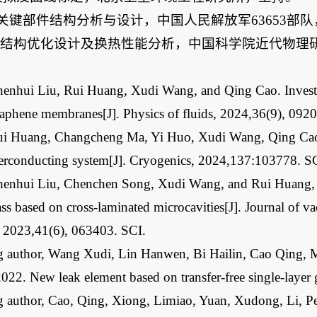
关键部件结构分析与设计，中国人民解放军
63653
部队
结构优化设计及换热性能分析，中国科学院近代物理
：
enhui Liu, Rui Huang, Xudi Wang, and Qing Cao. Investiga
raphene membranes[J]. Physics of fluids, 2024,36(9), 092
ui Huang, Changcheng Ma, Yi Huo, Xudi Wang, Qing Cao. A
perconducting system[J]. Cryogenics, 2024,137:103778. S
enhui Liu, Chenchen Song, Xudi Wang, and Rui Huang, Inves
ss based on cross-laminated microcavities[J]. Journal of
, 2023,41(6), 063403. SCI.
g author, Wang Xudi, Lin Hanwen, Bi Hailin, Cao Qing,
022. New leak element based on transfer-free single-lay
 author, Cao, Qing, Xiong, Limiao, Yuan, Xudong, Li, Pe