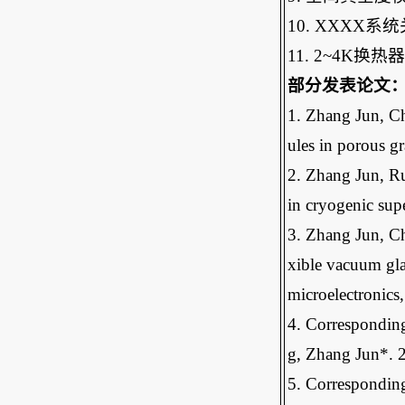
10. XXXX
系统
11. 2~4K
换热器
部分发表论文
1. Zhang Jun, Ch
ules in porous g
2. Zhang Jun, R
in cryogenic su
3. Zhang Jun, Ch
xible vacuum gla
microelectronics
4. Correspondin
g, Zhang Jun*. 2
5. Corresponding