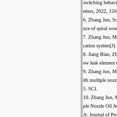
switching behavi
etters, 2022, 12
6. Zhang Jun, So
nce of spiral wo
7. Zhang Jun, Ma
cation system[J]
8. Jiang Biao, 
ew leak element 
9. Zhang Jun, Ma
ith multiple noz
5. SCI.
10. Zhang Jun, M
ple Nozzle Oil J
A: Journal of P