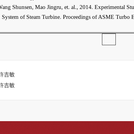
ang Shunsen, Mao Jingru, et. al., 2014. Experimental Stu
on System of Steam Turbine. Proceedings of ASME Turbo
许吉敏
许吉敏