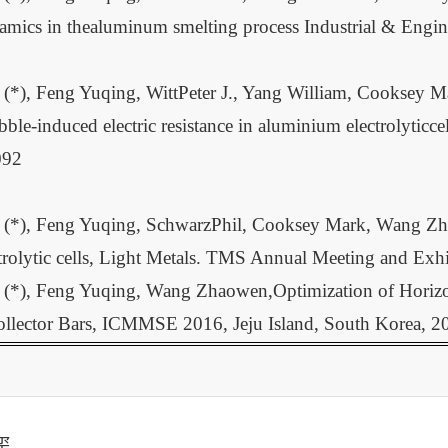
amics in thealuminum smelting process Industrial & Engi
 (*), Feng Yuqing, WittPeter J., Yang William, Cookse
ble-induced electric resistance in aluminium electrolyticc
092
 (*), Feng Yuqing, SchwarzPhil, Cooksey Mark, Wang Zha
trolytic cells, Light Metals. TMS Annual Meeting and Ex
 (*), Feng Yuqing, Wang Zhaowen,Optimization of Horizon
llector Bars, ICMMSE 2016, Jeju Island, South Korea, 2
玺