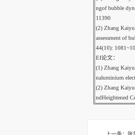
ngof bubble dyn
11390
(2) Zhang Kaiyu
assessment of bub
44(10): 1081~1
EI论文：
(1) Zhang Kaiyu
naluminium elec
(2) Zhang Kaiyu
ndHeightened Co
上一条：
张