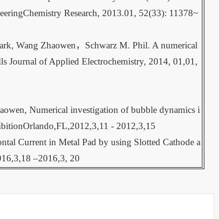
neeringChemistry Research, 2013.01, 52(33): 11378~
y Mark, Wang Zhaowen，Schwarz M. Phil. A numerical
ells Journal of Applied Electrochemistry, 2014, 01,01,
owen, Numerical investigation of bubble dynamics i
hibitionOrlando,FL,2012,3,11 - 2012,3,15
tal Current in Metal Pad by using Slotted Cathode a
016,3,18 –2016,3, 20