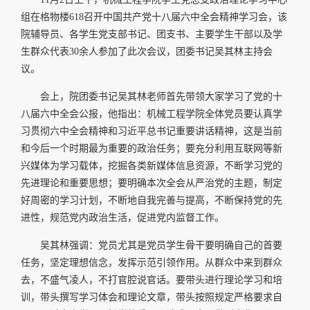
组在格物楼618召开中国共产党十八届六中全会精神学习会，该
院辅导员、各学生党支部书记、团支书、主要学生干部以及学
生群众代表30余人参加了此次会议，团委书记吴其林主持会
议。
会上，院团委书记吴其林老师首先带领大家学习了党的十
八届六中全会公报，他指出：机械工程学院全体党员要认真学
习贯彻六中全会精神和习近平总书记重要讲话精神，这是当前
和今后一个时期最为重要的政治任务；要充分利用互联网等新
兴媒体为学习载体，挖掘各类新媒体信息资源，不断学习党的
先进理论和重要思想；要明确本次全会从严治党的主题，制定
好周密的学习计划，不断地自我完善与提高，不断保持党的先
进性，规范党内政治生活，促进党内监督工作。
吴其林强调：党员尤其是党员学生骨干要明确自己的首要
任务，坚定理想信念，发挥示范引领作用。从群众中来到群众
去，不盛气凌人，不打官腔说官话。要带头进行理论学习和培
训，带头撰写学习体会和理论文章，带头按照规定严格要求自