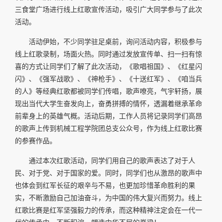
三食堂广场进行线上红歌宣传活动，吸引广大同学参与了此次
活动。
活动伊始，不少同学驻足桌前，询问活动内容，积极参与
线上红歌录制，场面火热。同时通过发放宣传单、扫一扫有惊
喜的方式让同学们了解了此次活动，《歌唱祖国》、《红星闪
闪》、《强军战歌》、《神枪手》、《十送红军》、《咱当兵
的人》等经典红歌都被同学们传唱，歌声嘹亮，气宇轩扬，展
现出当代大学生奋发向上，奋勇拼搏的情怀，透漏着继承革命
前辈身上的英雄气概。活动后期，工作人员将记录同学们高昂
的歌声上传到机械工程学院团总支公众号，作为线上红歌比赛
的参赛作品。
通过本次红歌活动，同学们用自己的歌声表达了对于人
民、对于党、对于国家的爱。同时，同学们也从激昂的歌声中
也体会到红军长征的艰辛与不易，也更加珍惜革命胜利的果
实，不断激励自己加油奋斗，为中国的伟大复兴而努力。线上
红歌比赛是红军坚强毅力的传承，而这种精神注定会在一代一