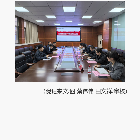
（倪记来
文/图 蔡伟伟 田文祥/审核）