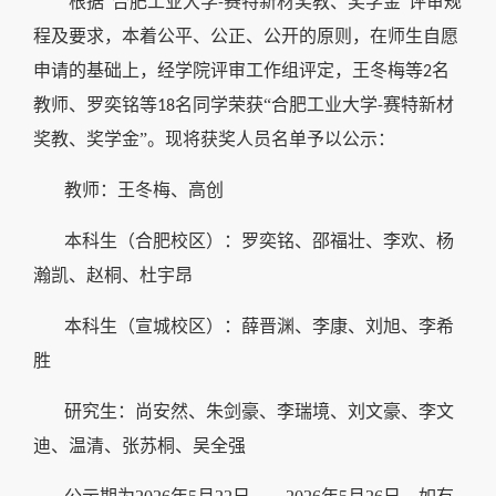
根据“合肥工业大学
赛特新材奖教、奖学金”评审规
-
程及要求，本着公平、公正、公开的原则，在师生自愿
申请的基础上，经学院评审工作组评定，王冬梅等
名
2
教师、罗奕铭等
名同学荣获“合肥工业大学
赛特新材
18
-
奖教、奖学金”。现将获奖人员名单予以公示：
教师：王冬梅、高创
本科生（合肥校区）：罗奕铭、邵福壮、李欢、杨
瀚凯、赵桐、杜宇昂
本科生（宣城校区）：薛晋渊、李康、刘旭、李希
胜
研究生：尚安然、朱剑豪、李瑞境、刘文豪、李文
迪、温清、张苏桐、吴全强