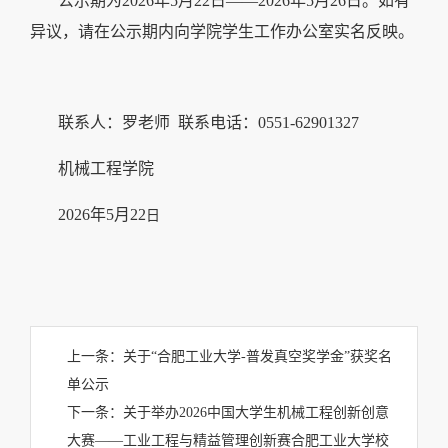
公示期为
2026
年
5
月
22
日——
2026
年
5
月
26
日。如有
异议，请在公示期内向学院学生工作办公室实名反映。
联系人：
罗
老师
联系电话：0551-62901327
机械工程学院
2026
年
5
月
22
日
上一条：
关于“合肥工业大学-普发真空奖学金”获奖名
单公示
下一条：
关于举办2026中国大学生机械工程创新创意
大赛——工业工程与精益管理创新赛合肥工业大学校