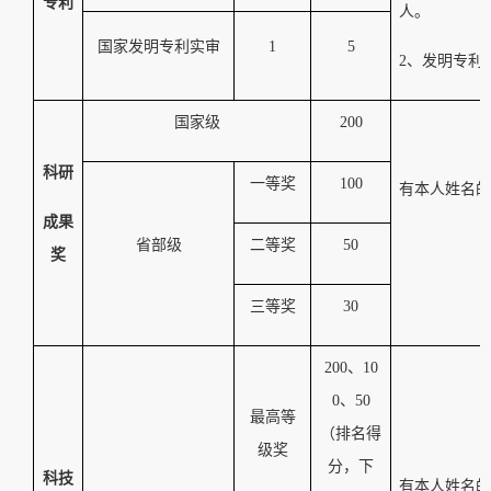
专利
人。
国家发明专利实审
1
5
2
、发明专利
国家级
200
科研
一等奖
100
有本人姓名的
成果
省部级
二等奖
50
奖
三等奖
30
200
、
10
0
、
50
最高等
（排名得
级奖
分，下
科技
有本人姓名的