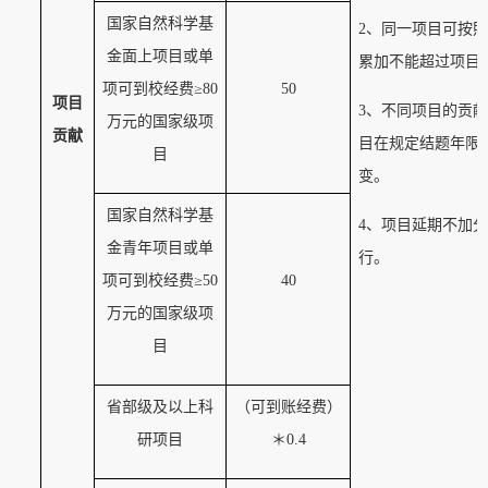
国家自然科学基
2
、同一项目可按照
金面上项目或单
累加不能超过项目
项可到校经费
≥
80
50
项目
3
、不同项目的贡献
万元的国家级项
贡献
目在规定结题年限
目
变。
国家
自然科学基
4
、项目延期不加分
金青年项目或单
行
。
项可到校经费
≥
50
40
万元的国家级项
目
省部级
及以上科
（
可
到账经费）
研项目
＊
0.4