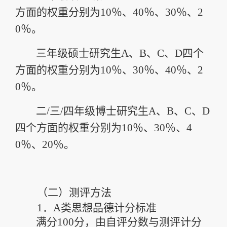
方面的权重分别为
10
％、
40
％、
30
％、
2
0
％。
三年级硕士研究生
A
、
B
、
C
、
D
四个
方面的权重分别为
10
％、
30
％、
40
％、
2
0
％。
二
/
三
/
四
年级
博士
研究生
A
、
B
、
C
、
D
四个方面的权重分别为
10
％、
30
％、
4
0
％、
20
％。
（二）
测评方法
1．
A
类思想品德计分标准
满分
100
分，由自评分数与测评计分