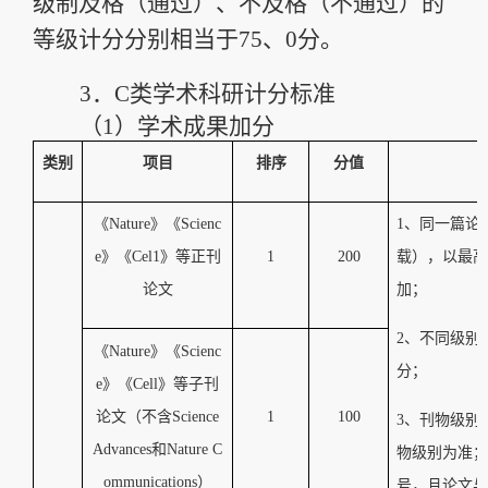
级制及格（通过）、不及格（不通过）的
等级计分分别相当于
75
、
0
分。
3．
C
类学术科研计分标准
（1）
学术成果加分
类别
项目
排序
分值
《
Nature
》《
Scienc
1
、同一篇论
e
》《
Cel1
》等正刊
1
200
载），以最高
论文
加；
2
、不同级别
《
Nature
》《
Scienc
分；
e
》《
Cell
》等子刊
论文（不含
Science
1
100
3
、刊物级别
Advances
和
Nature C
物级别为准；
ommunications
）
号，且论文与