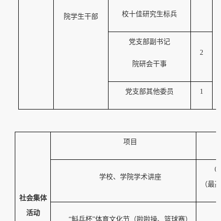
校十佳研究生标兵
院学生干部
3
党支部副书记
2
院研会干事
党支部其他委员
1
项目
0.
学校、学院学术讲座
（最
社会集体
1
活动
“
斛兵杯
”
体育文化节（啦啦操、篮球赛）