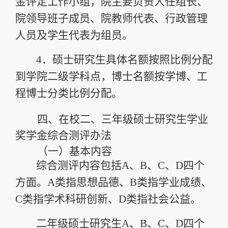
金评定工作小组，院主要负责人任组长、
院领导班子成员、院教师代表、行政管理
人员及学生代表为组员。
4．
硕士研究生
具体名额按照比例分配
到学院二级学科点
，
博士名额按学博、工
程博士分类比例分配。
四、
在校二、三年级硕士研究生学业
奖学金综合测评办法
（一）
基本内容
综合测评内容包括
A
、
B
、
C
、
D
四个
方面。
A
类指思想品德、
B
类指学业成绩、
C
类指学术科研创新、
D
类指社会公益。
二年级硕士研究生
A
、
B
、
C
、
D
四个