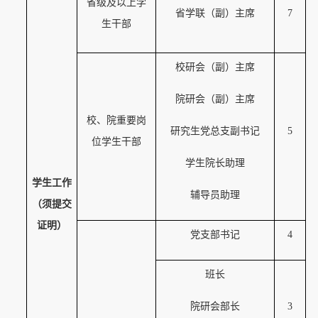
省级及以上学
省学联（副）主席
7
生干部
校研会（副）主席
1
院研会（副）主席
校、院重要岗
研究生党总支副书记
5
位学生干部
学生院长助理
学生工作
辅导员助理
（须提交
证明）
党支部书记
4
2
班长
院研会部长
3