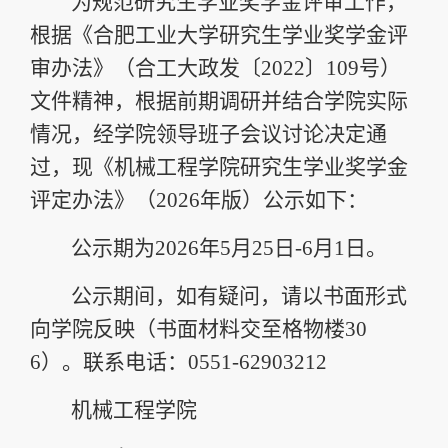
为规范研究生学业奖学金评审工作，
根据《合肥工业大学研究生学业奖学金评
审办法》（合工大政发〔
2022
〕
109
号）
文件精神，根据前期调研并结合学院实际
情况，经学院领导班子会议讨论决定通
过，现《机械工程学院研究生学业奖学金
评定办法》（
202
6
年版）公示如下：
公示期为
202
6
年
5
月
2
5
日
-
6
月
1
日。
公示期间，如有疑问，请以书面形式
向学院反映（书面材料交至格物楼
30
6
）。联系电话：
0551-6290
3212
机械工程学院