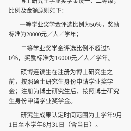
博士研究生学业奖学金设一、二等级，
比例及金额原则如下：
一等学业奖学金评选比例为
50
％，奖励
标准为
20000
元／人／学年；
二等学业奖学金评选比例
不超过
5
0
％，奖励标准为
16000
元／人／学年。
硕博连读生在注册为博士研究生之
前，按照硕士研究生身份申请
学业
奖学
金；注册为博士研究生后，按照博士研究
生身份申请
学业
奖学金。
研究生
成果认定时间范围为上学年
9
月
1
日至本学年
8
月
31
日（含当日）
。