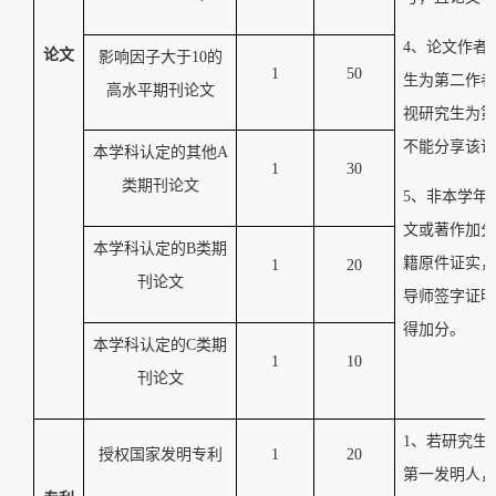
4
、论文作者
论文
影响因子大于
10
的
1
50
生为第二作者
高水平期刊论文
视研究生为第
不能分享该论
本学科
认定的其他
A
1
30
类期刊论文
5
、非本学年
文或著作加分
本学科
认定的
B
类期
籍原件证实，
1
20
刊
论文
导师签字证明
得加分。
本学科
认定的
C
类期
1
10
刊
论文
1
、若研究生
授权国家发明专利
1
20
第一发明人，