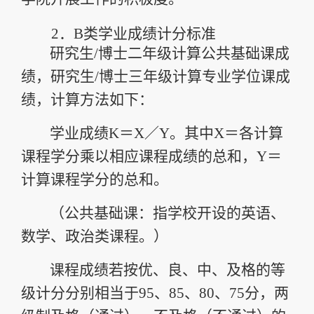
2．
B
类学业成绩计分标准
研究生
/
博士
二年级计算公共基础课成
绩，研究生
/
博士
三年级计算专业学位课成
绩，计算方法如下：
学业成绩
K
＝
X
／
Y
。其中
X
＝各计算
课程学分乘以相应课程成绩的总和，
Y
＝
计算课程学分的总和。
（公共基础课：指学校开设的英语、
数学、政治类课程。）
课程成绩若按优、良、中、及格的等
级计分分别相当于
95
、
85
、
80
、
75
分，两