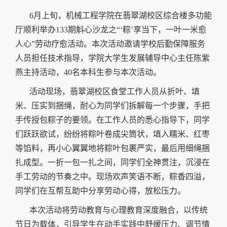
6月上旬，机械工程学院在翡翠湖校区综合楼多功能
厅顺利举办133期斛心沙龙之“‘粽’享当下，一叶一米愈
人心”劳动疗愈活动。本次活动邀请学校后勤保障服务
人员担任技术指导，学院大学生发展辅导中心主任陈紫
燕主持活动，40名本科生参与本次活动。
活动现场，翡翠湖校区食堂工作人员从折叶、填
米、压实到捆绳，耐心为同学们拆解每一个步骤，手把
手传授包粽子的要领。在工作人员的悉心指导下，同学
们跃跃欲试，纷纷将粽叶卷成尖筒状，填入糯米、红枣
等馅料，再小心翼翼地将粽叶包裹严实，最后用细绳捆
扎成型。一折一包一扎之间，同学们全神贯注，沉浸在
手工劳动的节奏之中。现场欢声笑语不断，粽香四溢，
同学们在互帮互助中分享劳动心得，放松压力。
本次活动将劳动教育与心理教育深度融合，以传统
节日为载体，引导学生在动手实践中舒缓压力、调节情