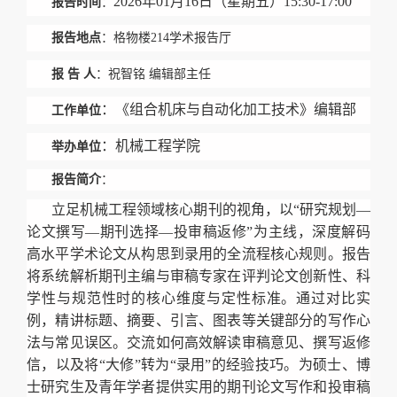
2026年01月16日（星期五）15:30-17:00
报告时间
：
报告地点
：格物楼214学术报告厅
报 告 人
：祝智铭 编辑部主任
：
《组合机床与自动化加工技术》编辑部
工作单位
：机械工程学院
举办单位
报告简介
：
立足机械工程领域核心期刊的视角，以“研究规划—
论文撰写—期刊选择—投审稿返修”为主线，深度解码
高水平学术论文从构思到录用的全流程核心规则。报告
将系统解析期刊主编与审稿专家在评判论文创新性、科
学性与规范性时的核心维度与定性标准。通过对比实
例，精讲标题、摘要、引言、图表等关键部分的写作心
法与常见误区。交流如何高效解读审稿意见、撰写返修
信，以及将“大修”转为“录用”的经验技巧。为硕士、博
士研究生及青年学者提供实用的期刊论文写作和投审稿