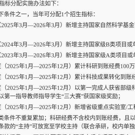
指标分配实施办法如下：
下条件之一，当年可分配
1
个招生指标：
（
2025
年
3
月—
2026
年
3
月）新增主持国家自然科学基金
（
2024
年
3
月—
2026
年
3
月）新增主持国家级
B
类项目或
（
2023
年
3
月—
2026
年
3
月）新增主持国家级
A
类项目或
度（
2025
年
1
月—
2025
年
12
月）累计科研到账经费
100
万
度（
2025
年
1
月—
2025
年
12
月）累计科技成果转化到账
度（
2025
年
1
月—
2025
年
12
月）以第一完成人获省部级
以第一指导教师指导学生“三大赛”获国家级奖励；
度（
2025
年
1
月—
2025
年
12
月）新增省级重点实验室
/
工
类条件不重复累加；科研经费不含校内到账经费，且
条款的“主持”可放宽至学校主持（联合承研，校内单