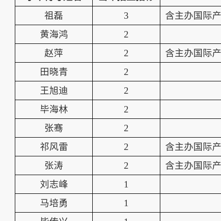
祖磊
3
含主办国际产
黄海鸿
2
赵萍
2
含主办国际产
田晓青
2
王旭迪
2
毕海林
2
张骞
2
祁风雷
2
含主办国际产
张涛
2
含主办国际产
刘志峰
1
马培勇
1