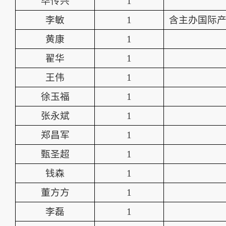
毕传兴
1
李敏
1
含主办国际产
黄康
1
翟华
1
王伟
1
徐玉福
1
张永斌
1
郑昌军
1
甄圣超
1
钱森
1
董方方
1
李磊
1