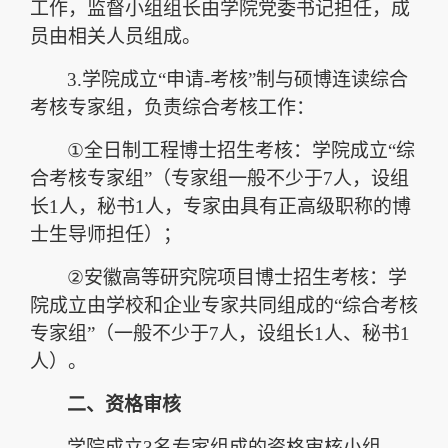
工作，监督小组组长由学院党委书记担任，成
员由相关人员组成。
3.
学院成立
“
申请
-
考核
”
制与硕博连读综合
考核专家组，负责综合考核工作：
①
全日制工程博士招生考核：学院成立
“
综
合考核专家组
”
（专家组一般不少于
7
人，设组
长
1
人，秘书
1
人，专家由具有正高级职称的博
士生导师担任）；
②
安徽高等研究院项目博士招生考核：学
院成立由学校和企业专家共同组成的
“
综合考核
专家组
”
（一般不少于
7
人，设组长
1
人、秘书
1
人）。
二、资格审核
学院成立
3
名专家组成的资格审核小组，