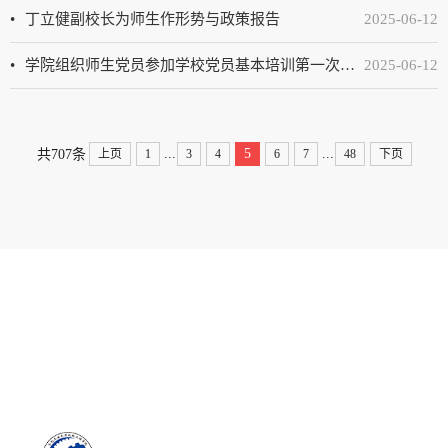
丁立健副校长为师生作形势与政策报告
2025-06-12
学院组织师生党员参加学校党员基本培训第一次集中大课
2025-06-12
...
...
5
共707条
上页
1
3
4
6
7
48
下页
联系方式 / CONTACT US
学院地址 : 安徽省合肥市屯溪路193号（230009）
院长信箱
版权所有 : © 2023 合肥工业大学机械工程学院 版权所有